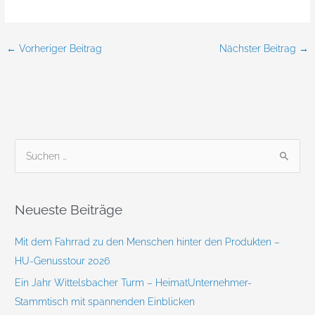
←
Vorheriger Beitrag
Nächster Beitrag
→
S
u
c
Neueste Beiträge
h
e
Mit dem Fahrrad zu den Menschen hinter den Produkten –
n
HU-Genusstour 2026
n
Ein Jahr Wittelsbacher Turm – HeimatUnternehmer-
a
Stammtisch mit spannenden Einblicken
c