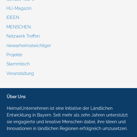
HU-Magazin
IDEEN
MENSCHEN
Netzwerk Treffen
niewarheimatwichtiger
Projekte
Stammtisch
Veranstaltung
Über Uns
HeimatUnternehmen ist eine Initiative der Ländlichen
Entwicklung in Bayern. Seit mehr als zehn Jahren unterstützt
sie engagierte und kreative Menschen dabei, ihre Ideen und
Innovationen in ländlichen Regionen erfolgreich umzusetzen.