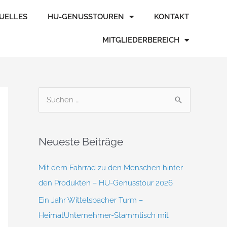
TUELLES
HU-GENUSSTOUREN
KONTAKT
MITGLIEDERBEREICH
S
u
c
Neueste Beiträge
h
e
Mit dem Fahrrad zu den Menschen hinter
n
den Produkten – HU-Genusstour 2026
n
Ein Jahr Wittelsbacher Turm –
a
HeimatUnternehmer-Stammtisch mit
c