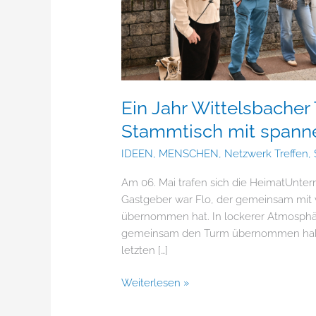
Ein Jahr Wittelsbache
Stammtisch mit spann
IDEEN
,
MENSCHEN
,
Netzwerk Treffen
,
Am 06. Mai trafen sich die HeimatUnter
Gastgeber war Flo, der gemeinsam mit 
übernommen hat. In lockerer Atmosphäre
gemeinsam den Turm übernommen haben
letzten […]
Weiterlesen »