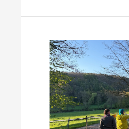
Ein
Blick
hinter
die
Kulissen
–
HU-
Stammtisch
bei
Biohof
Brand