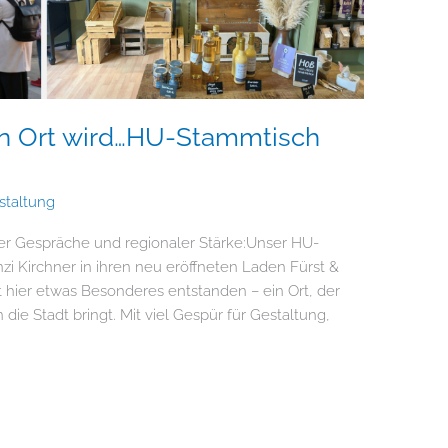
in Ort wird…HU-Stammtisch
staltung
er Gespräche und regionaler Stärke:Unser HU-
zi Kirchner in ihren neu eröffneten Laden Fürst &
st hier etwas Besonderes entstanden – ein Ort, der
 die Stadt bringt. Mit viel Gespür für Gestaltung,