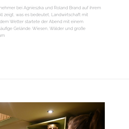
ernehmer bei Agnieszka und Roland Brand auf ihrem
oll zeigt, was es bedeutet, Landwirtschaft mit
ndem Wetter startete der Abend mit einem
ufige Gelände. Wiesen, Wälder und große
aum