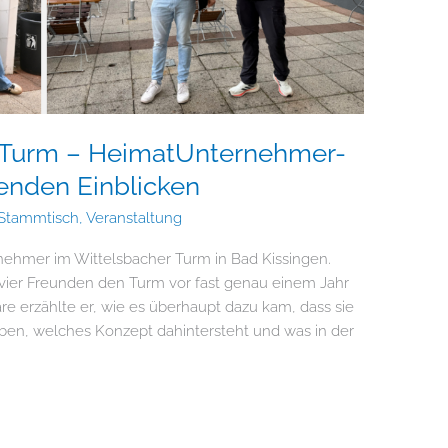
r Turm – HeimatUnternehmer-
enden Einblicken
Stammtisch
,
Veranstaltung
nehmer im Wittelsbacher Turm in Bad Kissingen.
vier Freunden den Turm vor fast genau einem Jahr
 erzählte er, wie es überhaupt dazu kam, dass sie
, welches Konzept dahintersteht und was in der