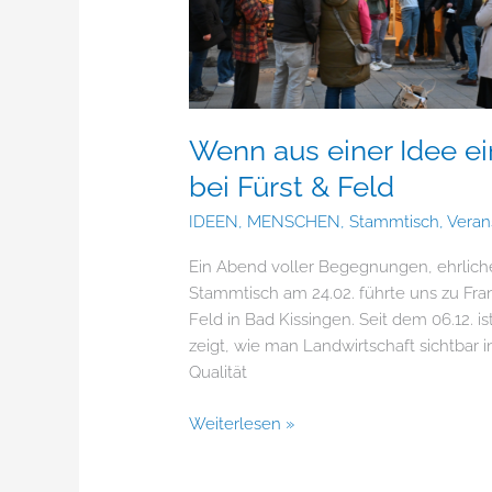
Wenn aus einer Idee e
bei Fürst & Feld
IDEEN
,
MENSCHEN
,
Stammtisch
,
Veran
Ein Abend voller Begegnungen, ehrlich
Stammtisch am 24.02. führte uns zu Fran
Feld in Bad Kissingen. Seit dem 06.12. i
zeigt, wie man Landwirtschaft sichtbar in
Qualität
Weiterlesen »