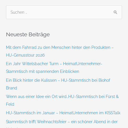
S
u
c
Neueste Beiträge
h
e
Mit dem Fahrrad zu den Menschen hinter den Produkten –
n
HU-Genusstour 2026
n
Ein Jahr Wittelsbacher Turm – HeimatUnternehmer-
a
Stammtisch mit spannenden Einblicken
c
Ein Blick hinter die Kulissen – HU-Stammtisch bei Biohof
h
Brand
:
Wenn aus einer Idee ein Ort wird…HU-Stammtisch bei Fürst &
Feld
HU-Stammtisch im Januar – HeimatUnternehmen im KISSTalk
Stammtisch trifft Weihnachtsfeier – ein schöner Abend in der