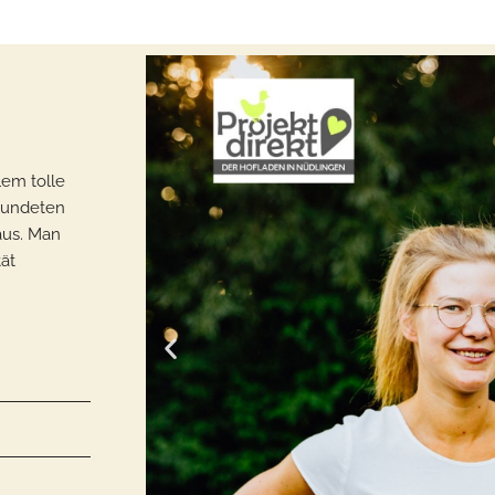
lem tolle
eundeten
us. Man
ät