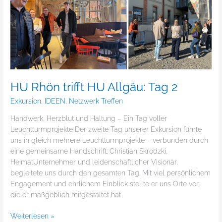
HU Rhön trifft HU Allgäu: Tag 2
Exkursion
,
IDEEN
,
Netzwerk Treffen
Handwerk, Herzblut und Haltung – Ein Tag voller
Leuchtturmprojekte Der zweite Tag unserer Exkursion führte
uns in gleich mehrere Leuchtturmprojekte – verbunden durch
eine gemeinsame Handschrift: Christian Skrodzki,
HeimatUnternehmer und leidenschaftlicher Visionär,
begleitete uns durch den gesamten Tag. Mit viel persönlichem
Engagement und ehrlichem Einblick stellte er uns Orte vor,
die er maßgeblich mitgestaltet hat
Weiterlesen »