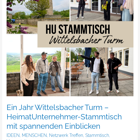
–
HeimatUnternehmer-
Stammtisch
mit
spannenden
Einblicken
Ein Jahr Wittelsbacher Turm –
HeimatUnternehmer-Stammtisch
mit spannenden Einblicken
IDEEN
,
MENSCHEN
,
Netzwerk Treffen
,
Stammtisch
,