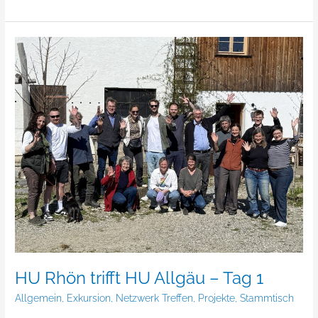
HU
Rhön
trifft
HU
Allgäu
–
Tag
1
HU Rhön trifft HU Allgäu – Tag 1
Allgemein
,
Exkursion
,
Netzwerk Treffen
,
Projekte
,
Stammtisch