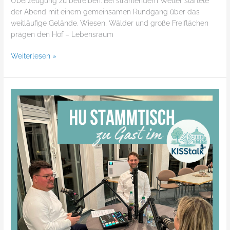
Überzeugung zu betreiben. Bei strahlendem Wetter startete
der Abend mit einem gemeinsamen Rundgang über das
weitläufige Gelände. Wiesen, Wälder und große Freiflächen
prägen den Hof – Lebensraum
Weiterlesen »
HU-
Stammtisch
im
Januar
–
HeimatUnternehmen
im
KISSTalk