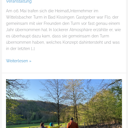
Veranstaltung
Am 06. Mai trafen sich die HeimatUnternehmer im
Wittelsbacher Turm in Bad Kissingen. Gastgeber war Flo, der
gemeinsam mit vier Freunden den Turm vor fast genau einem
Jahr übernommen hat. In lockerer Atmosphäre erzählte er, wie
es überhaupt dazu kam, dass sie gemeinsam den Turm
übernommen haben, welches Konzept dahintersteht und was
in der letzten […]
Weiterlesen »
Ein
Blick
hinter
die
Kulissen
–
HU-
Stammtisch