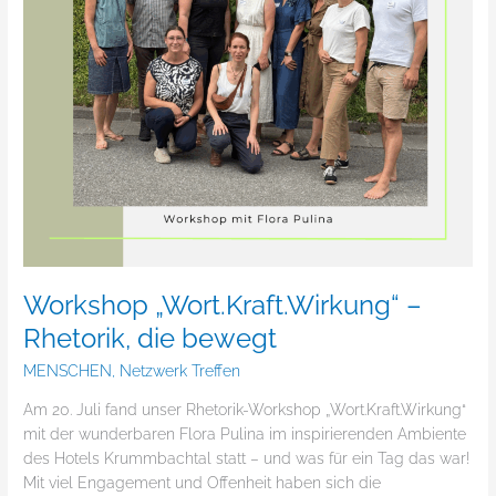
Workshop „Wort.Kraft.Wirkung“ –
Rhetorik, die bewegt
MENSCHEN
,
Netzwerk Treffen
Am 20. Juli fand unser Rhetorik-Workshop „Wort.Kraft.Wirkung“
mit der wunderbaren Flora Pulina im inspirierenden Ambiente
des Hotels Krummbachtal statt – und was für ein Tag das war!
Mit viel Engagement und Offenheit haben sich die