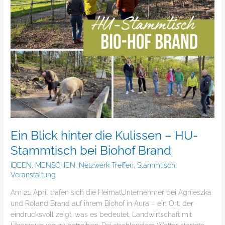
bei
Biohof
Brand
Ein Blick hinter die Kulissen – HU-
Stammtisch bei Biohof Brand
IDEEN
,
MENSCHEN
,
Netzwerk Treffen
,
Stammtisch
,
Veranstaltung
Am 21. April trafen sich die HeimatUnternehmer bei Agnieszka
und Roland Brand auf ihrem Biohof in Aura – ein Ort, der
eindrucksvoll zeigt, was es bedeutet, Landwirtschaft mit