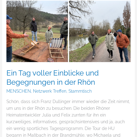
Ein Tag voller Einblicke und
Begegnungen in der Rhön
MENSCHEN
,
Netzwerk Treffen
,
Stammtisch
Schön, dass sich Franz Dullinger immer wieder die Zeit nimmt,
um uns in der Rhön zu besuchen. Die beiden Rhöner
Heimatentwickler Julia und Felix zurrten für ihn ein
kurzweiliges, informatives, gesprächsintensives und ja, auch
ein wenig sportliches Tagesprogramm. Die Tour de HU
begann in Maßbach in der Brandmühle, wo Michaela und