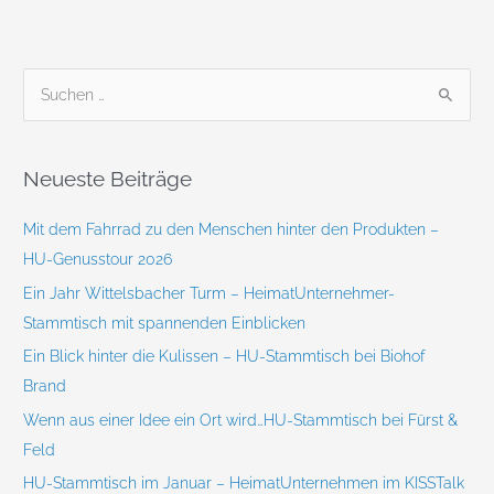
S
u
c
Neueste Beiträge
h
e
Mit dem Fahrrad zu den Menschen hinter den Produkten –
n
HU-Genusstour 2026
n
Ein Jahr Wittelsbacher Turm – HeimatUnternehmer-
a
Stammtisch mit spannenden Einblicken
c
Ein Blick hinter die Kulissen – HU-Stammtisch bei Biohof
h
Brand
:
Wenn aus einer Idee ein Ort wird…HU-Stammtisch bei Fürst &
Feld
HU-Stammtisch im Januar – HeimatUnternehmen im KISSTalk