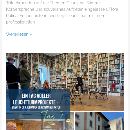
Teilnehmenden auf die Themen Charisma, Stimme,
Körpersprache und souveränes Auftreten eingelassen. Flora
Pulina, Schauspielerin und Regisseurin, hat mit ihrem
professionellen
Weiterlesen »
HU
Rhön
trifft
HU
Allgäu:
Tag
2