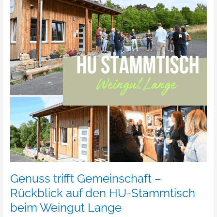
–
Rückblick
auf
den
HU-
Stammtisch
beim
Weingut
Lange
Genuss trifft Gemeinschaft –
Rückblick auf den HU-Stammtisch
beim Weingut Lange