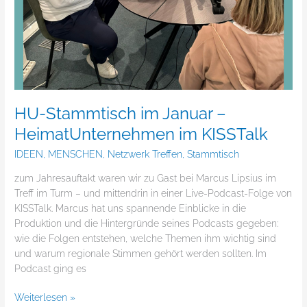
HU-Stammtisch im Januar –
HeimatUnternehmen im KISSTalk
IDEEN
,
MENSCHEN
,
Netzwerk Treffen
,
Stammtisch
zum Jahresauftakt waren wir zu Gast bei Marcus Lipsius im
Treff im Turm – und mittendrin in einer Live-Podcast-Folge von
KISSTalk. Marcus hat uns spannende Einblicke in die
Produktion und die Hintergründe seines Podcasts gegeben:
wie die Folgen entstehen, welche Themen ihm wichtig sind
und warum regionale Stimmen gehört werden sollten. Im
Podcast ging es
Weiterlesen »