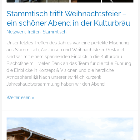
Stammtisch trifft Weihnachtsfeier –
ein schöner Abend in der Kulturbräu
Netzwerk Treffen
,
Stammtisch
Unser letztes Treffen des Jahres war eine perfekte Mischung
aus Stammtisch, Austausch und Weihnachtsfeier. Gestartet
sind wir mit einem spannenden Einblick in die Kulturbräu
Bischofsheim – vielen Dank an das Team für die tolle Führung,
die Einblicke in Konzept & Visionen und die herzliche
Atmosphäre! 🙌 Nach unserer (wirklich kurzen!)
Jahreshauptversammlung haben wir den Abend
Weiterlesen »
Genuss
trifft
Gemeinschaft