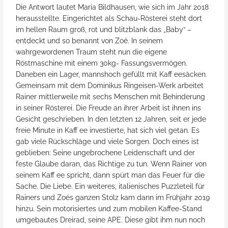
Die Antwort lautet Maria Bildhausen, wie sich im Jahr 2018
herausstellte. Eingerichtet als Schau-Rösterei steht dort
im hellen Raum groß, rot und blitzblank das „Baby“ –
entdeckt und so benannt von Zoé. In seinem
wahrgewordenen Traum steht nun die eigene
Röstmaschine mit einem 30kg- Fassungsvermögen.
Daneben ein Lager, mannshoch gefüllt mit Kaff eesäcken.
Gemeinsam mit dem Dominikus Ringeisen-Werk arbeitet
Rainer mittlerweile mit sechs Menschen mit Behinderung
in seiner Rösterei. Die Freude an ihrer Arbeit ist ihnen ins
Gesicht geschrieben. In den letzten 12 Jahren, seit er jede
freie Minute in Kaff ee investierte, hat sich viel getan. Es
gab viele Rückschläge und viele Sorgen. Doch eines ist
geblieben: Seine ungebrochene Leidenschaft und der
feste Glaube daran, das Richtige zu tun. Wenn Rainer von
seinem Kaff ee spricht, dann spürt man das Feuer für die
Sache. Die Liebe. Ein weiteres, italienisches Puzzleteil für
Rainers und Zoés ganzen Stolz kam dann im Frühjahr 2019
hinzu. Sein motorisiertes und zum mobilen Kaffee-Stand
umgebautes Dreirad, seine APE. Diese gibt ihm nun noch