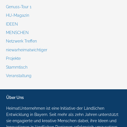
Genuss-Tour 1
HU-Magazin
IDEEN
MENSCHEN
Netzwerk Treffen
niewarheimatwichtiger
Projekte
Stammtisch
Veranstaltung
Über Uns
HeimatUnternehmen ist eine Initiative der Ländlichen
Entwicklung in Bayern. Seit mehr als zehn Jahren unterstützt
sie engagierte und kreative Menschen dabei, ihre Ideen und
Innovationen in ländlichen Regionen erfolgreich umzusetzen.