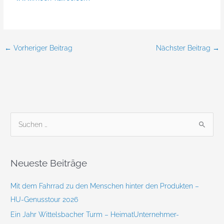
←
Vorheriger Beitrag
Nächster Beitrag
→
S
u
c
Neueste Beiträge
h
e
Mit dem Fahrrad zu den Menschen hinter den Produkten –
n
HU-Genusstour 2026
n
Ein Jahr Wittelsbacher Turm – HeimatUnternehmer-
a