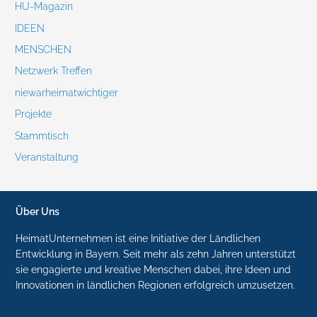
HU-Magazin
IDEEN
MENSCHEN
Netzwerk Treffen
niewarheimatwichtiger
Projekte
Stammtisch
Veranstaltung
Über Uns
HeimatUnternehmen ist eine Initiative der Ländlichen
Entwicklung in Bayern. Seit mehr als zehn Jahren unterstützt
sie engagierte und kreative Menschen dabei, ihre Ideen und
Innovationen in ländlichen Regionen erfolgreich umzusetzen.