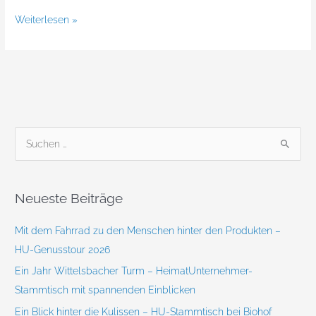
Weiterlesen »
S
u
c
Neueste Beiträge
h
e
Mit dem Fahrrad zu den Menschen hinter den Produkten –
n
HU-Genusstour 2026
n
Ein Jahr Wittelsbacher Turm – HeimatUnternehmer-
a
Stammtisch mit spannenden Einblicken
c
Ein Blick hinter die Kulissen – HU-Stammtisch bei Biohof