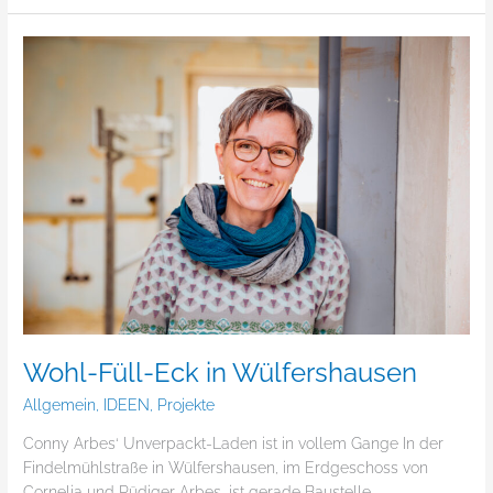
Wohl-
Füll-
Eck
in
Wülfershausen
Wohl-Füll-Eck in Wülfershausen
Allgemein
,
IDEEN
,
Projekte
Conny Arbes‘ Unverpackt-Laden ist in vollem Gange In der
Findelmühlstraße in Wülfershausen, im Erdgeschoss von
Cornelia und Rüdiger Arbes, ist gerade Baustelle.