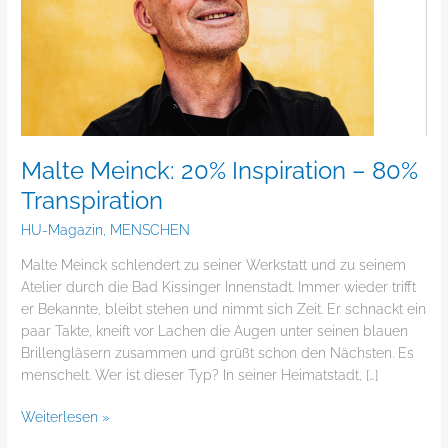
–
80%
Transpiration
Malte Meinck: 20% Inspiration – 80%
Transpiration
HU-Magazin
,
MENSCHEN
Malte Meinck schlendert zu seiner Werkstatt und zu seinem
Atelier durch die Bad Kissinger Innenstadt. Immer wieder trifft
er Bekannte, bleibt stehen und nimmt sich Zeit. Er schnackt ein
paar Takte, kneift vor Lachen die Augen unter seinen blauen
Brillengläsern zusammen und grüßt schon den Nächsten. Es
menschelt. Wer ist dieser Typ? In seiner Heimatstadt, […]
Weiterlesen »