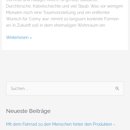
Durchbrüche, Kabelschächte und viel Staub. Was vor wenigen
Monaten noch eine Traumvorstellung und ein entfernter
Wunsch für Conny war, nimmt so langsam konkrete Formen
an. In Zukunft soll in dem ehemaligen Wohnraum ein
Weiterlesen »
S
u
c
Neueste Beiträge
h
e
Mit dem Fahrrad zu den Menschen hinter den Produkten –
n