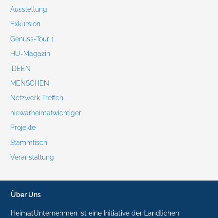
Ausstellung
Exkursion
Genuss-Tour 1
HU-Magazin
IDEEN
MENSCHEN
Netzwerk Treffen
niewarheimatwichtiger
Projekte
Stammtisch
Veranstaltung
Über Uns
HeimatUnternehmen ist eine Initiative der Ländlichen