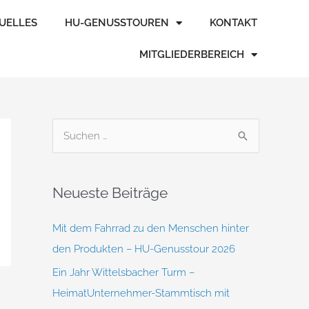
TUELLES
HU-GENUSSTOUREN
KONTAKT
MITGLIEDERBEREICH
S
u
c
Neueste Beiträge
h
e
Mit dem Fahrrad zu den Menschen hinter
n
den Produkten – HU-Genusstour 2026
n
Ein Jahr Wittelsbacher Turm –
a
HeimatUnternehmer-Stammtisch mit
c