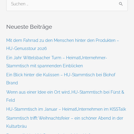
S
u
c
Neueste Beiträge
h
e
Mit dem Fahrrad zu den Menschen hinter den Produkten –
n
HU-Genusstour 2026
n
Ein Jahr Wittelsbacher Turm – HeimatUnternehmer-
a
Stammtisch mit spannenden Einblicken
c
Ein Blick hinter die Kulissen – HU-Stammtisch bei Biohof
h
Brand
:
Wenn aus einer Idee ein Ort wird…HU-Stammtisch bei Fürst &
Feld
HU-Stammtisch im Januar – HeimatUnternehmen im KISSTalk
Stammtisch trifft Weihnachtsfeier – ein schöner Abend in der
Kulturbräu