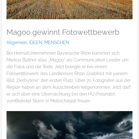
Magoo gewinnt Fotowettbewerb
Allgemein
,
IDEEN
,
MENSCHEN
Bei HeimatUnternehmen Bayerische Rhön kümmert sich
Markus Büttner alias „Magoo“ als Communication Leader um
die Fotos und die Texte. Jetzt belegte er bei einem
Fotowettbewerb des Landkreises Rhön-Grabfeld mit seinem
Bild „Derbytime“ den ersten Platz. Über 70 Fotografen aus der
Region haben an dem Ausschreiben teilgenommen. Jetzt darf
er sich über eine Übernachtung bei den HU-Freunden
vomBiohotel Sturm in Mellrichstadt freuen.