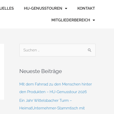
TUELLES
HU-GENUSSTOUREN
KONTAKT
MITGLIEDERBEREICH
S
u
c
Neueste Beiträge
h
e
Mit dem Fahrrad zu den Menschen hinter
n
den Produkten – HU-Genusstour 2026
n
Ein Jahr Wittelsbacher Turm –
a
HeimatUnternehmer-Stammtisch mit
c