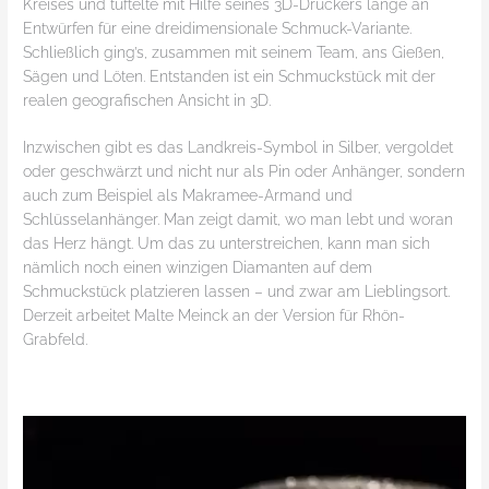
Kreises und tüftelte mit Hilfe seines 3D-Druckers lange an
Entwürfen für eine dreidimensionale Schmuck-Variante.
Schließlich ging’s, zusammen mit seinem Team, ans Gießen,
Sägen und Löten. Entstanden ist ein Schmuckstück mit der
realen geografischen Ansicht in 3D.
Inzwischen gibt es das Landkreis-Symbol in Silber, vergoldet
oder geschwärzt und nicht nur als Pin oder Anhänger, sondern
auch zum Beispiel als Makramee-Armand und
Schlüsselanhänger. Man zeigt damit, wo man lebt und woran
das Herz hängt. Um das zu unterstreichen, kann man sich
nämlich noch einen winzigen Diamanten auf dem
Schmuckstück platzieren lassen – und zwar am Lieblingsort.
Derzeit arbeitet Malte Meinck an der Version für Rhön-
Grabfeld.