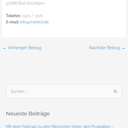
97688 Bad Kissingen
Telefon:
0971 / 3118
E-mail:
info@meinck.de
←
Vorheriger Beitrag
Nächster Beitrag
→
S
u
c
Neueste Beiträge
h
e
Mit dem Fahrrad zu den Menschen hinter den Produkten –