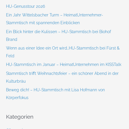
n
HU-Genusstour 2026
n
Ein Jahr Wittelsbacher Turm – HeimatUnternehmer-
a
Stammtisch mit spannenden Einblicken
c
Ein Blick hinter die Kulissen – HU-Stammtisch bei Biohof
h
Brand
:
Wenn aus einer Idee ein Ort wird…HU-Stammtisch bei Fürst &
Feld
HU-Stammtisch im Januar – HeimatUnternehmen im KISSTalk
Stammtisch trifft Weihnachtsfeier – ein schöner Abend in der
Kulturbräu
Beweg dich! – HU-Stammtisch mit Lisa Hofmann von
Körperfokus
Kategorien