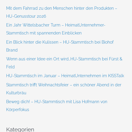
e
Mit dem Fahrrad zu den Menschen hinter den Produkten –
n
HU-Genusstour 2026
n
Ein Jahr Wittelsbacher Turm – HeimatUnternehmer-
a
Stammtisch mit spannenden Einblicken
c
Ein Blick hinter die Kulissen – HU-Stammtisch bei Biohof
h
Brand
:
Wenn aus einer Idee ein Ort wird…HU-Stammtisch bei Fürst &
Feld
HU-Stammtisch im Januar – HeimatUnternehmen im KISSTalk
Stammtisch trifft Weihnachtsfeier – ein schöner Abend in der
Kulturbräu
Beweg dich! – HU-Stammtisch mit Lisa Hofmann von
Körperfokus
Kategorien