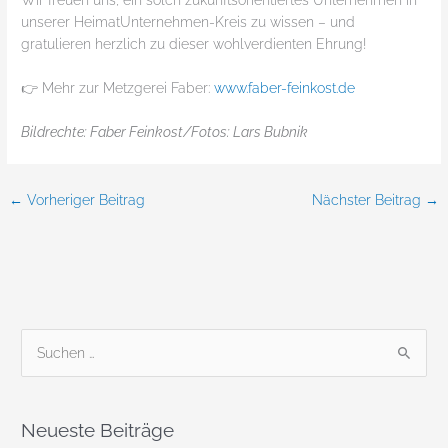
Wir freuen uns, ein solch zukunftsorientiertes Unternehmen in
unserer HeimatUnternehmen-Kreis zu wissen – und
gratulieren herzlich zu dieser wohlverdienten Ehrung!
👉 Mehr zur Metzgerei Faber:
www.faber-feinkost.de
Bildrechte: Faber Feinkost/
Fotos: Lars Bubnik
←
Vorheriger Beitrag
Nächster Beitrag
→
S
u
c
Neueste Beiträge
h