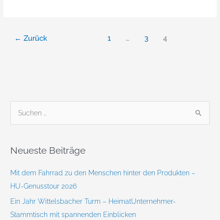
←
Zurück
1
…
3
4
S
u
c
Neueste Beiträge
h
e
Mit dem Fahrrad zu den Menschen hinter den Produkten –
n
HU-Genusstour 2026
n
Ein Jahr Wittelsbacher Turm – HeimatUnternehmer-
a
Stammtisch mit spannenden Einblicken