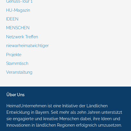
Genuss-Tour 1
HU-Magazin
IDEEN
MENSCHEN
Netzwerk Treffen
niewarheimatwichtiger
Projekte
Stammtisch
Veranstaltung
Über Uns
HeimatUnternehmen ist eine Initiative der Ländlichen
Entwicklung in Bayern. Seit mehr als zehn Jahren unterstützt
sie engagierte und kreative Menschen dabei, ihre Ideen und
Innovationen in ländlichen Regionen erfolgreich umzusetzen.