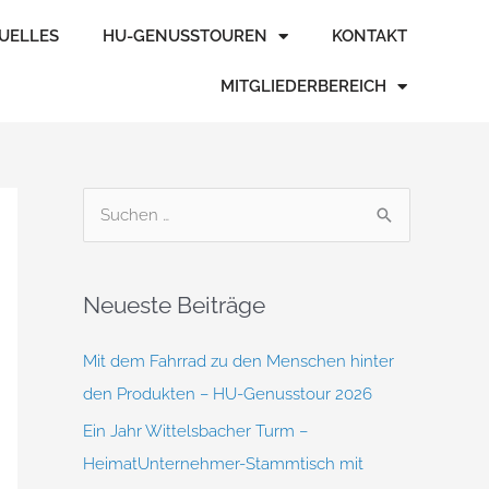
TUELLES
HU-GENUSSTOUREN
KONTAKT
MITGLIEDERBEREICH
S
u
c
Neueste Beiträge
h
e
Mit dem Fahrrad zu den Menschen hinter
n
den Produkten – HU-Genusstour 2026
n
Ein Jahr Wittelsbacher Turm –
a
HeimatUnternehmer-Stammtisch mit
c