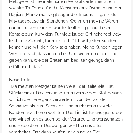
Metzgerei ist mehr als nur ein Verkaufsladen, es ist ein
sozialer Treffpunkt für die Menschen aus Ostheim und der
Region. „Manchmal singt sogar die ‚Rheuma-Liga‘ in der
Mit- tagspause ein Ständchen. Wenn ich mei- ne Waren
nur online verschicken würde, fehlt mir genau dieser
Kontakt zum Kun- den. Für viele ist der Onlinehandel viel-
leicht die Zukunft, für mich nicht.“ Ich will jeden Kunden
kennen und will den Kon- takt haben. Meine Kunden legen
Wert da- rauf, dass ich da bin. Und wenn ich einen Tipp
geben kann, wie der Braten am bes- ten gelingt, dann
erfüllt mich das.“
Nose-to-tail
„Die meisten Metzger kaufen viele Edel- teile wie Filet-
Stücke hinzu. Das versuche ich zu vermeiden. Stattdessen
will ich die Tiere ganz verwerten – von der von der
Schnauze bis zum Schwanz. Und auch wenn es viele
Kunden nicht hören wol- len: Das Tier ist für uns gestorben
und wir sollten es auch bei der Verarbeitung wertschätzen
und respektieren. Deswe- gen wird bei uns alles
verarbeitet. Erst dann kaufen wir ein neues Tier.