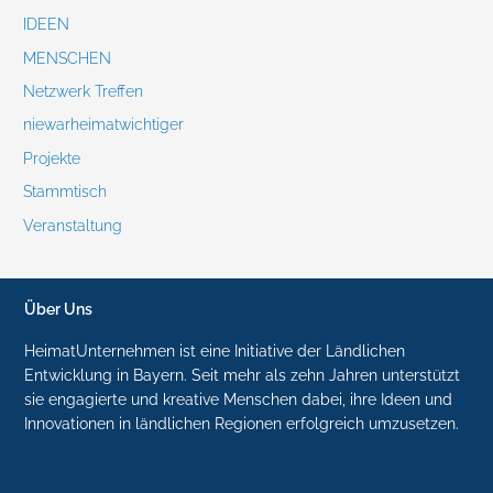
IDEEN
MENSCHEN
Netzwerk Treffen
niewarheimatwichtiger
Projekte
Stammtisch
Veranstaltung
Über Uns
HeimatUnternehmen ist eine Initiative der Ländlichen
Entwicklung in Bayern. Seit mehr als zehn Jahren unterstützt
sie engagierte und kreative Menschen dabei, ihre Ideen und
Innovationen in ländlichen Regionen erfolgreich umzusetzen.