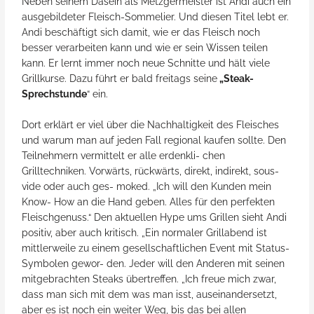
Neben seinem Dasein als Metzgermeister ist Andi auch ein
ausgebildeter Fleisch-Sommelier. Und diesen Titel lebt er.
Andi beschäftigt sich damit, wie er das Fleisch noch
besser verarbeiten kann und wie er sein Wissen teilen
kann. Er lernt immer noch neue Schnitte und hält viele
Grillkurse. Dazu führt er bald freitags seine
„Steak-
Sprechstunde
“ ein.
Dort erklärt er viel über die Nachhaltigkeit des Fleisches
und warum man auf jeden Fall regional kaufen sollte. Den
Teilnehmern vermittelt er alle erdenkli- chen
Grilltechniken. Vorwärts, rückwärts, direkt, indirekt, sous-
vide oder auch ges- moked. „Ich will den Kunden mein
Know- How an die Hand geben. Alles für den perfekten
Fleischgenuss.“ Den aktuellen Hype ums Grillen sieht Andi
positiv, aber auch kritisch. „Ein normaler Grillabend ist
mittlerweile zu einem gesellschaftlichen Event mit Status-
Symbolen gewor- den. Jeder will den Anderen mit seinen
mitgebrachten Steaks übertreffen. „Ich freue mich zwar,
dass man sich mit dem was man isst, auseinandersetzt,
aber es ist noch ein weiter Weg, bis das bei allen