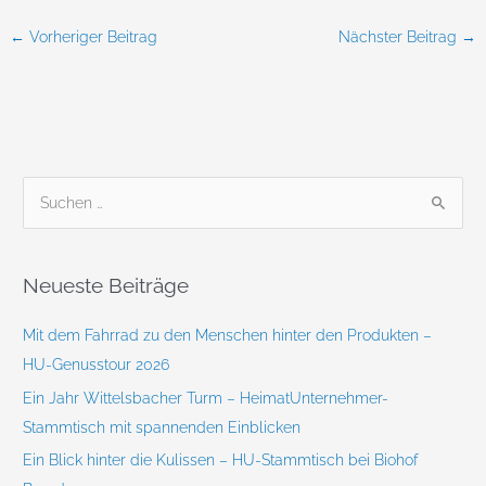
←
Vorheriger Beitrag
Nächster Beitrag
→
S
u
c
Neueste Beiträge
h
e
Mit dem Fahrrad zu den Menschen hinter den Produkten –
n
HU-Genusstour 2026
n
Ein Jahr Wittelsbacher Turm – HeimatUnternehmer-
a
Stammtisch mit spannenden Einblicken
c
Ein Blick hinter die Kulissen – HU-Stammtisch bei Biohof
h