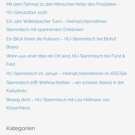
e
Mit dem Fahrrad zu den Menschen hinter den Produkten –
n
HU-Genusstour 2026
n
Ein Jahr Wittelsbacher Turm – HeimatUnternehmer-
a
Stammtisch mit spannenden Einblicken
c
Ein Blick hinter die Kulissen – HU-Stammtisch bei Biohof
h
Brand
:
Wenn aus einer Idee ein Ort wird…HU-Stammtisch bei Fürst &
Feld
HU-Stammtisch im Januar – HeimatUnternehmen im KISSTalk
Stammtisch trifft Weihnachtsfeier – ein schöner Abend in der
Kulturbräu
Beweg dich! – HU-Stammtisch mit Lisa Hofmann von
Körperfokus
Kategorien