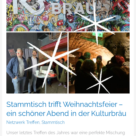
ein
schöner
Abend
in
der
Kulturbräu
Stammtisch trifft Weihnachtsfeier –
ein schöner Abend in der Kulturbräu
Netzwerk Treffen
,
Stammtisch
Unser letztes Treffen des Jahres war eine perfekte Mischung