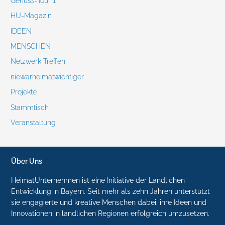
Genuss-Tour 1
HU-Magazin
IDEEN
MENSCHEN
Netzwerk Treffen
niewarheimatwichtiger
Projekte
Stammtisch
Veranstaltung
Über Uns
HeimatUnternehmen ist eine Initiative der Ländlichen
Entwicklung in Bayern. Seit mehr als zehn Jahren unterstützt
sie engagierte und kreative Menschen dabei, ihre Ideen und
Innovationen in ländlichen Regionen erfolgreich umzusetzen.