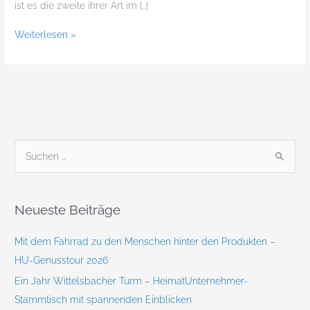
ist es die zweite ihrer Art im […]
Weiterlesen »
S
u
c
Neueste Beiträge
h
e
Mit dem Fahrrad zu den Menschen hinter den Produkten –
n
HU-Genusstour 2026
n
Ein Jahr Wittelsbacher Turm – HeimatUnternehmer-
a
Stammtisch mit spannenden Einblicken
c