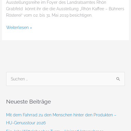
Ausstellungsreihe im Foyer des Landratsamtes Rhön
Grabfeld könnt ihr die die Ausstellung „Rhön Kaffee – Bühners
Rösterei“ vom 02. bis 31. Mai 2019 besichtigen.
Weiterlesen »
S
u
c
Neueste Beiträge
h
e
Mit dem Fahrrad zu den Menschen hinter den Produkten –
n
HU-Genusstour 2026
n