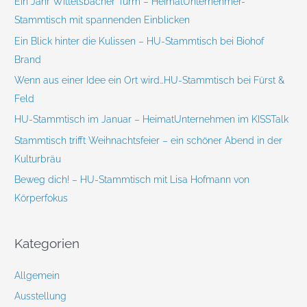
Ein Jahr Wittelsbacher Turm – HeimatUnternehmer-
a
Stammtisch mit spannenden Einblicken
c
Ein Blick hinter die Kulissen – HU-Stammtisch bei Biohof
h
Brand
:
Wenn aus einer Idee ein Ort wird…HU-Stammtisch bei Fürst &
Feld
HU-Stammtisch im Januar – HeimatUnternehmen im KISSTalk
Stammtisch trifft Weihnachtsfeier – ein schöner Abend in der
Kulturbräu
Beweg dich! – HU-Stammtisch mit Lisa Hofmann von
Körperfokus
Kategorien
Allgemein
Ausstellung