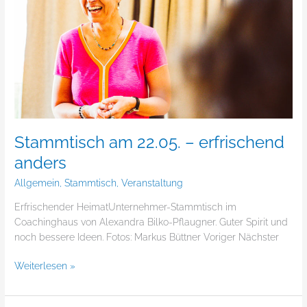
erfrischend
anders
Stammtisch am 22.05. – erfrischend
anders
Allgemein
,
Stammtisch
,
Veranstaltung
Erfrischender HeimatUnternehmer-Stammtisch im
Coachinghaus von Alexandra Bilko-Pflaugner. Guter Spirit und
noch bessere Ideen. Fotos: Markus Büttner Voriger Nächster
Weiterlesen »