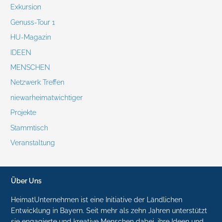
Exkursion
Genuss-Tour 1
HU-Magazin
IDEEN
MENSCHEN
Netzwerk Treffen
niewarheimatwichtiger
Projekte
Stammtisch
Veranstaltung
Über Uns
HeimatUnternehmen ist eine Initiative der Ländlichen
Entwicklung in Bayern. Seit mehr als zehn Jahren unterstützt
sie engagierte und kreative Menschen dabei, ihre Ideen und