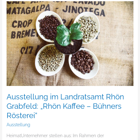
Ausstellung
im
Landratsamt
Rhön
Grabfeld:
„Rhön
Kaffee
–
Bühners
Rösterei“
Ausstellung im Landratsamt Rhön
Grabfeld: „Rhön Kaffee – Bühners
Rösterei“
Ausstellung
HeimatUnternehmer stellen aus: Im Rahmen der